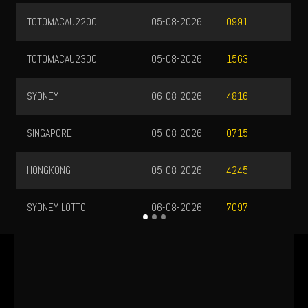
TOTOMACAU2200
05-08-2026
0991
TOTOMACAU2300
05-08-2026
1563
SYDNEY
06-08-2026
4816
SINGAPORE
05-08-2026
0715
HONGKONG
05-08-2026
4245
SYDNEY LOTTO
06-08-2026
7097