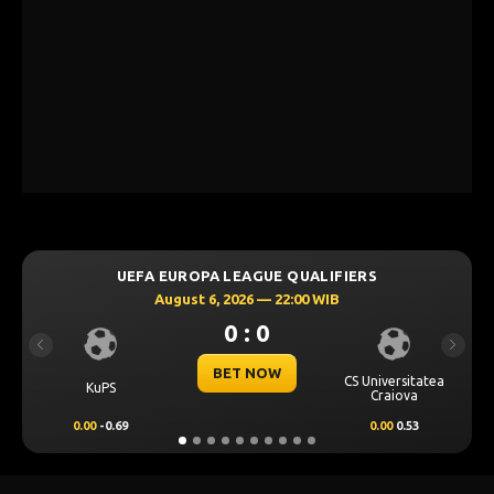
UEFA EUROPA LEAGUE QUALIFIERS
August 6, 2026 — 22:00 WIB
0 : 0
Previous
Next
BET NOW
CS Universitatea
KuPS
Craiova
0.00
-0.69
0.00
0.53