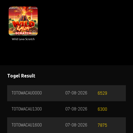
Wild Lava Scratch
Togel Result
TOTOMACAU0000
07-08-2026
6529
TOTOMACAU1300
07-08-2026
6300
TOTOMACAU1600
07-08-2026
7875