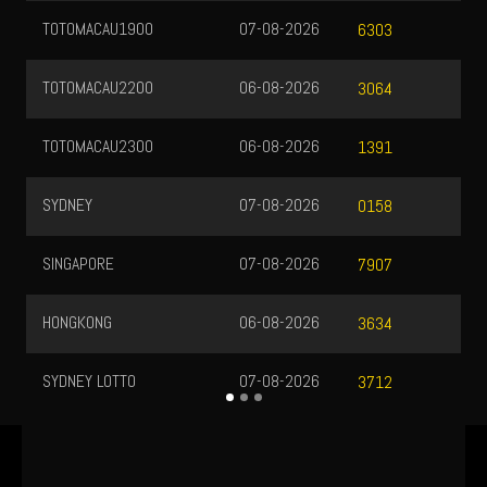
TOTOMACAU1900
07-08-2026
6303
TOTOMACAU2200
06-08-2026
3064
TOTOMACAU2300
06-08-2026
1391
SYDNEY
07-08-2026
0158
SINGAPORE
07-08-2026
7907
HONGKONG
06-08-2026
3634
SYDNEY LOTTO
07-08-2026
3712