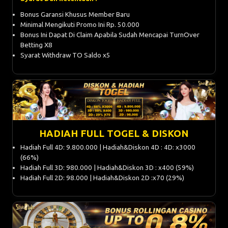
Bonus Garansi Khusus Member Baru
Minimal Mengikuti Promo Ini Rp. 50.000
Bonus Ini Dapat Di Claim Apabila Sudah Mencapai TurnOver
Betting X8
Syarat Withdraw TO Saldo x5
HADIAH FULL TOGEL & DISKON
Hadiah Full 4D: 9.800.000 | Hadiah&Diskon 4D : 4D: x3000
(66%)
Hadiah Full 3D: 980.000 | Hadiah&Diskon 3D : x400 (59%)
Hadiah Full 2D: 98.000 | Hadiah&Diskon 2D :x70 (29%)