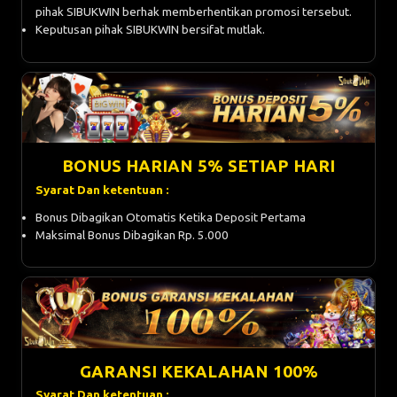
pihak SIBUKWIN berhak memberhentikan promosi tersebut.
Keputusan pihak SIBUKWIN bersifat mutlak.
BONUS HARIAN 5% SETIAP HARI
Syarat Dan ketentuan :
Bonus Dibagikan Otomatis Ketika Deposit Pertama
Maksimal Bonus Dibagikan Rp. 5.000
GARANSI KEKALAHAN 100%
Syarat Dan ketentuan :