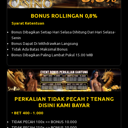
BONUS ROLLINGAN 0,8%
Syarat Ketentuan
Bonus Dibagikan Setiap Hari Selasa Dihitung Dari Hari Selasa-
Senin
Bonus Dapat Di Withdrawkan Langsung
Tidak Ada Batas Maksimal Bonus
Bonus Dibagikan Paling Lambat Pukul 15.00 WIB
PERKALIAN TIDAK PECAH ? TENANG
DISINI KAMI BAYAR
• BET 400 - 1.000
TIDAK PECAH 100x => BONUS 10.000
TIDAK PECAH 250x => BONUS 20.000