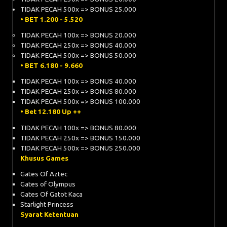
TIDAK PECAH 500x => BONUS 25.000
• BET 1.200 - 5.520
TIDAK PECAH 100x => BONUS 20.000
TIDAK PECAH 250x => BONUS 40.000
TIDAK PECAH 500x => BONUS 50.000
• BET 6.180 - 9.660
TIDAK PECAH 100x => BONUS 40.000
TIDAK PECAH 250x => BONUS 80.000
TIDAK PECAH 500x => BONUS 100.000
• Bet 12.180 Up ++
TIDAK PECAH 100x => BONUS 80.000
TIDAK PECAH 250x => BONUS 150.000
TIDAK PECAH 500x => BONUS 250.000
Khusus Games
Gates Of Aztec
Gates of Olympus
Gates Of Gatot Kaca
Starlight Princess
Syarat Ketentuan