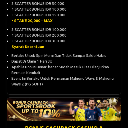
3 SCATTER BONUS IDR 50.000
4 SCATTER BONUS IDR 100.000
5 SCATTER BONUS IDR 150.000
• STAKE 20,000 - MAX
3 SCATTER BONUS IDR 100.000
4 SCATTER BONUS IDR 200.000
5 SCATTER BONUS IDR 300.000
Syarat Ketentuan
Berlaku Untuk Spin Murni Dan Tidak Sampai Saldo Habis
Dapat Di Claim 1 Hari 3x
Apabila Bonus Benar-benar Sudah Masuk Bisa Dilanjutkan
Bermain Kembali
Event Ini Berlaku Untuk Permainan Mahjong Ways & Mahjong
Ways 2 (PG SOFT)
BONUS CASHBACK CASINO &