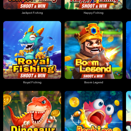
Jackpot Fishing
Happy Fishing
Royal Fishing
Boom Legend