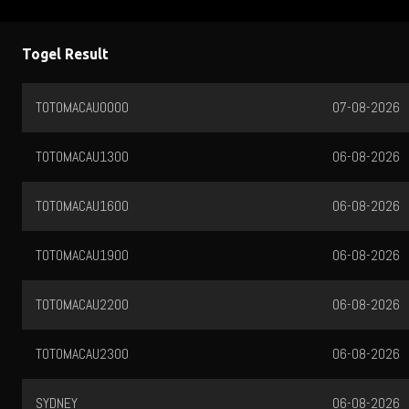
Ghost Busters
Treasure of Pirate
Togel Result
HONGKONG LOTTO
06-08-2026
DAEGU
07-08-2026
INDOTOTO
07-08-2026
PHUKET
07-08-2026
JAPAN
06-08-2026