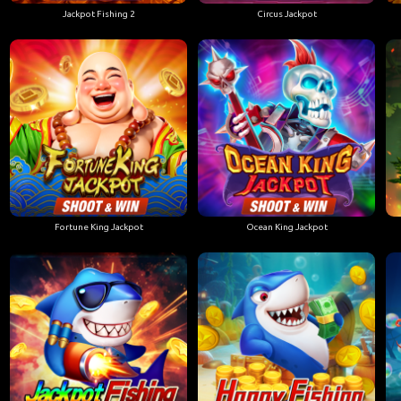
Jackpot Fishing 2
Circus Jackpot
Fortune King Jackpot
Ocean King Jackpot