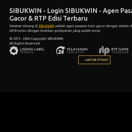
INFORMASI BANK
HUBUNGI KAMI
KEBIJAKAN PRIVASI
PERSETUJUAN COOKIES
SIBUKWIN - Login SIBUKWIN - Agen Pas
Gacor & RTP Edisi Terbaru
Selamat datang di
SIBUKWIN
adalah agen pasaran toto gacor dengan sistem rtp 
2018 tentu dengan keahlian perlayanan yang sudah teruji.
© 2015 - 2026 Copyright SIBUKWIN.
All Rights Reserved.
LAPOR PUSAT