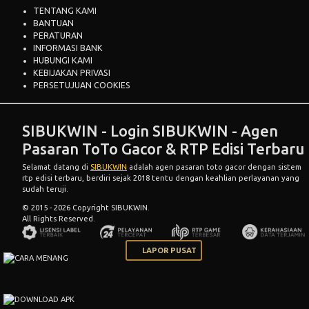
TENTANG KAMI
BANTUAN
PERATURAN
INFORMASI BANK
HUBUNGI KAMI
KEBIJAKAN PRIVASI
PERSETUJUAN COOKIES
SIBUKWIN - Login SIBUKWIN - Agen
Pasaran ToTo Gacor & RTP Edisi Terbaru
Selamat datang di
SIBUKWIN
adalah agen pasaran toto gacor dengan sistem
rtp edisi terbaru, berdiri sejak 2018 tentu dengan keahlian perlayanan yang
sudah teruji.
© 2015 - 2026 Copyright SIBUKWIN.
All Rights Reserved.
LAPOR PUSAT