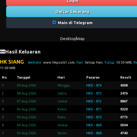
Login
Daftar Sekarang
Main di Telegram
Desktop
Wap
Hasil Keluaran
HK SIANG
Website:
www.hkpools1.com
, Hari:
Setiap Hari
, Tutup:
10:30 WIB
, R
11:00 WIB
No
Tanggal
Hari
Pasaran
Result
1
09 Aug 2026
Minggu
HKD - 874
4008
2
08 Aug 2026
Sabtu
HKD - 873
2476
3
07 Aug 2026
Jumat
HKD - 872
8867
4
06 Aug 2026
Kamis
HKD - 871
9220
5
05 Aug 2026
Rabu
HKD - 870
0773
6
04 Aug 2026
Selasa
HKD - 869
0304
7
03 Aug 2026
Senin
HKD - 868
4740