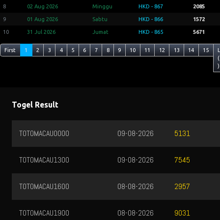
8
02 Aug 2026
Minggu
HKD - 867
2085
9
01 Aug 2026
Sabtu
HKD - 866
1572
10
31 Jul 2026
Jumat
HKD - 865
5671
First
1
2
3
4
5
6
7
8
9
10
11
12
13
14
15
(
)
Togel Result
TOTOMACAU0000
09-08-2026
5131
TOTOMACAU1300
09-08-2026
7545
TOTOMACAU1600
08-08-2026
2957
TOTOMACAU1900
08-08-2026
9031